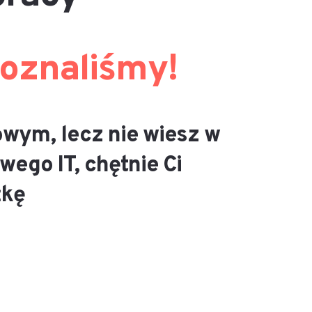
 poznaliśmy!
owym, lecz nie wiesz w
ego IT, chętnie Ci
żkę