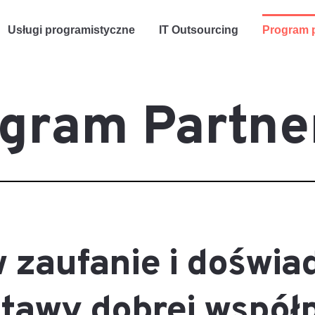
Usługi programistyczne
IT Outsourcing
Program p
gram Partne
zaufanie i doświa
tawy dobrej współ